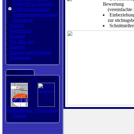
VMS-StVO-Zeichen
Bewertung
VMS-Straßendaten
(vereinfachte 
Systemvoraussetzungen
Einbeziehung
Download
zur stichtagsb
Service
Schnittstell
Referenzen
Kontakt
Wir über uns
Sitemap
Datenschutzerklärung
Impressum
Länder
Deutschland
Schweiz
Projektierung
VSS-Projekt
Verkehr