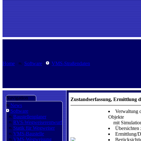
Home
Software
VMS-Straßendaten
Navigation
Zustandserfassung, Ermittlung
News
Software
Verwaltung d
Baustellenplaner
Objekte
RVS-Wegweiserentwurf
mit Simulation
Statik für Wegweiser
Übersichten 
VMS-Baustelle
Ermittlung/D
VMS-Wegweisung
Berücksichti